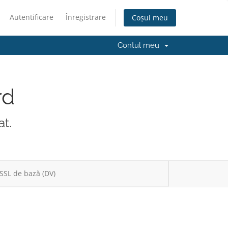
Autentificare
Înregistrare
Coșul meu
Contul meu
rd
at.
SSL de bază (DV)