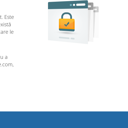
t. Este
xistă
are le
ru a
e.com,