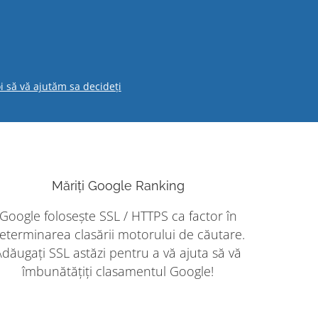
i să vă ajutăm sa decideți
Măriți Google Ranking
Google folosește SSL / HTTPS ca factor în
eterminarea clasării motorului de căutare.
Adăugați SSL astăzi pentru a vă ajuta să vă
îmbunătățiți clasamentul Google!