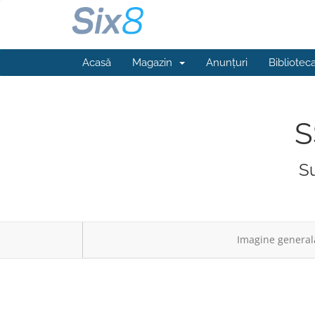
Acasă
Magazin
Anunțuri
Bibliotec
S
Su
Imagine general