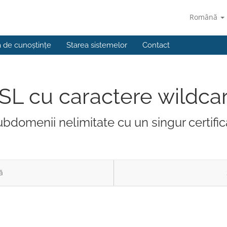
Română
a de cunoștințe
Starea sistemelor
Contact
SL cu caractere wildca
bdomenii nelimitate cu un singur certific
ă