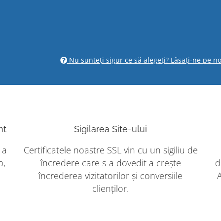
Nu sunteți sigur ce să alegeți? Lăsați-ne pe no
nt
Sigilarea Site-ului
 a
Certificatele noastre SSL vin cu un sigiliu de
b,
încredere care s-a dovedit a crește
d
încrederea vizitatorilor și conversiile
clienților.