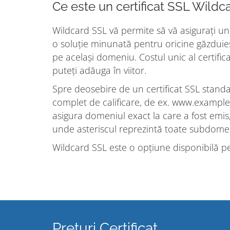
Ce este un certificat SSL Wildc
Wildcard SSL vă permite să vă asigurați un
o soluție minunată pentru oricine găzduieș
pe același domeniu. Costul unic al certif
puteți adăuga în viitor.
Spre deosebire de un certificat SSL stan
complet de calificare, de ex. www.example
asigura domeniul exact la care a fost emis
unde asteriscul reprezintă toate subdomeni
Wildcard SSL este o opțiune disponibilă pe
Prețuri Certificat